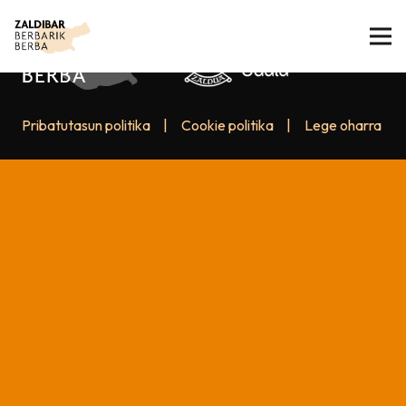
Pribatutasun politika
|
Cookie politika
|
Lege oharra