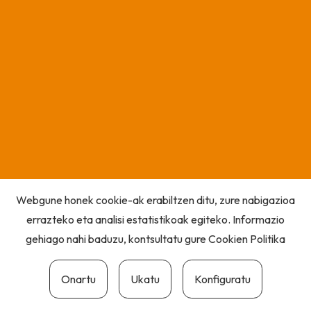
Webgune honek cookie-ak erabiltzen ditu, zure nabigazioa
errazteko eta analisi estatistikoak egiteko. Informazio
gehiago nahi baduzu, kontsultatu gure
Cookien Politika
Onartu
Ukatu
Konfiguratu