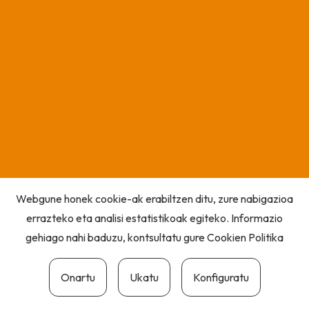
Webgune honek cookie-ak erabiltzen ditu, zure nabigazioa
errazteko eta analisi estatistikoak egiteko. Informazio
gehiago nahi baduzu, kontsultatu gure
Cookien Politika
Onartu
Ukatu
Konfiguratu