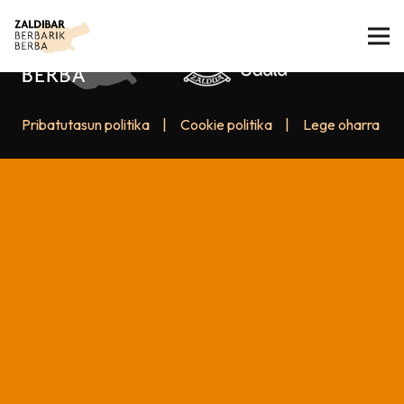
Pribatutasun politika
|
Cookie politika
|
Lege oharra