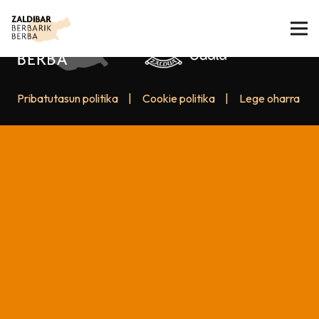
Pribatutasun politika
|
Cookie politika
|
Lege oharra