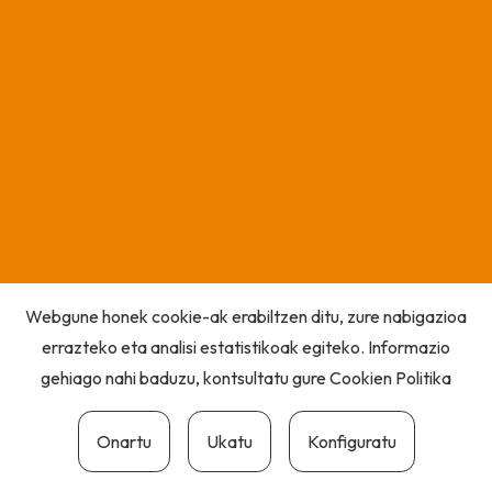
Webgune honek cookie-ak erabiltzen ditu, zure nabigazioa
errazteko eta analisi estatistikoak egiteko. Informazio
gehiago nahi baduzu, kontsultatu gure
Cookien Politika
Onartu
Ukatu
Konfiguratu