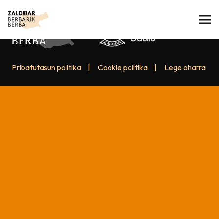
Pribatutasun politika
|
Cookie politika
|
Lege oharra