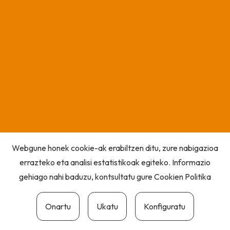
Webgune honek cookie-ak erabiltzen ditu, zure nabigazioa
errazteko eta analisi estatistikoak egiteko. Informazio
gehiago nahi baduzu, kontsultatu gure
Cookien Politika
Onartu
Ukatu
Konfiguratu