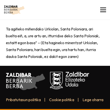
Ta agiñeko miñendako Urkiolan, Santa Poloniara, ari
buelta eiñ, a, ure artu an, itturridxe deko Santa Poloniak,
estaitt egon basa” – (Eta hagineko minentzat Urkiolan,
Santa Poloniara, hari buelta egin, ura hartu han, iturria
dauka Santa Poloniak, ez dakit egon zaren)
Pribatutasun politika
|
Cookie politika
|
Lege oharra