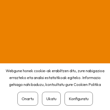
Webgune honek cookie-ak erabiltzen ditu, zure nabigazioa
errazteko eta analisi estatistikoak egiteko. Informazio
gehiago nahi baduzu, kontsultatu gure
Cookien Politika
Onartu
Ukatu
Konfiguratu