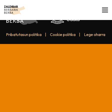
Pribatutasun politika
|
Cookie politika
|
Lege oharra