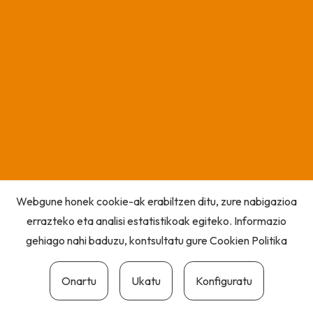
Webgune honek cookie-ak erabiltzen ditu, zure nabigazioa
errazteko eta analisi estatistikoak egiteko. Informazio
gehiago nahi baduzu, kontsultatu gure
Cookien Politika
Onartu
Ukatu
Konfiguratu