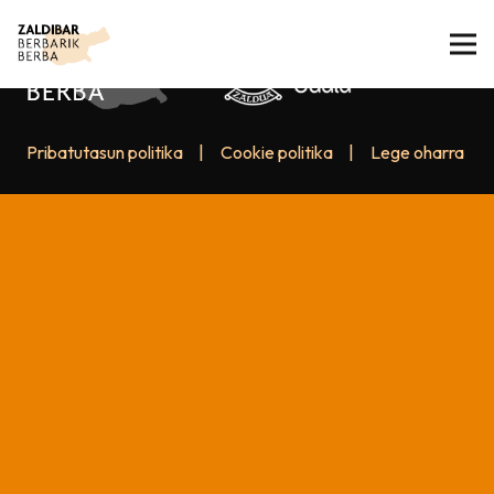
Pribatutasun politika
|
Cookie politika
|
Lege oharra