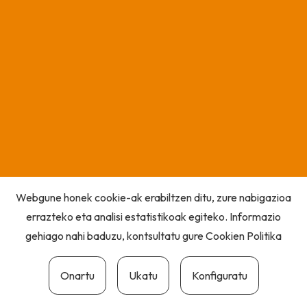
Webgune honek cookie-ak erabiltzen ditu, zure nabigazioa
errazteko eta analisi estatistikoak egiteko. Informazio
gehiago nahi baduzu, kontsultatu gure
Cookien Politika
Onartu
Ukatu
Konfiguratu