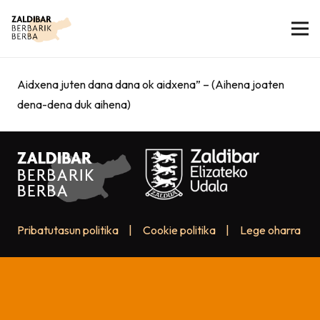
Aidxena juten dana dana ok aidxena” – (Aihena joaten
dena-dena duk aihena)
Pribatutasun politika
|
Cookie politika
|
Lege oharra