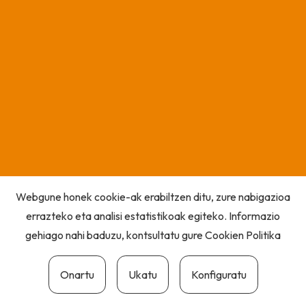
Webgune honek cookie-ak erabiltzen ditu, zure nabigazioa
errazteko eta analisi estatistikoak egiteko. Informazio
gehiago nahi baduzu, kontsultatu gure
Cookien Politika
Onartu
Ukatu
Konfiguratu