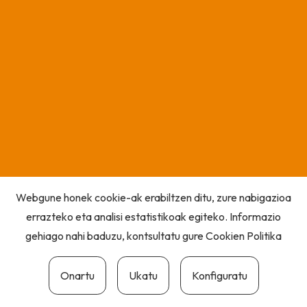
Webgune honek cookie-ak erabiltzen ditu, zure nabigazioa
errazteko eta analisi estatistikoak egiteko. Informazio
gehiago nahi baduzu, kontsultatu gure
Cookien Politika
Onartu
Ukatu
Konfiguratu