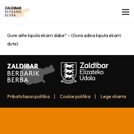
Gure aiñe kipula ekarri dabe” – (Gura adina kipula ekarri
dute)
Pribatutasun politika
|
Cookie politika
|
Lege oharra