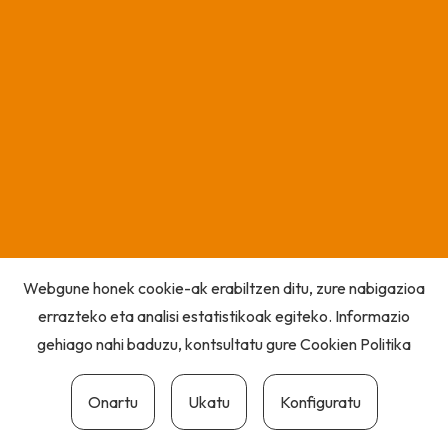
Webgune honek cookie-ak erabiltzen ditu, zure nabigazioa
errazteko eta analisi estatistikoak egiteko. Informazio
gehiago nahi baduzu, kontsultatu gure
Cookien Politika
Onartu
Ukatu
Konfiguratu