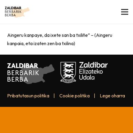
Aingeru kanpaye, da ixete san ba txiliñe” – (Aingeru
kanpaia, eta izaten zen ba txilina)
Pribatutasun politika
|
Cookie politika
|
Lege oharra