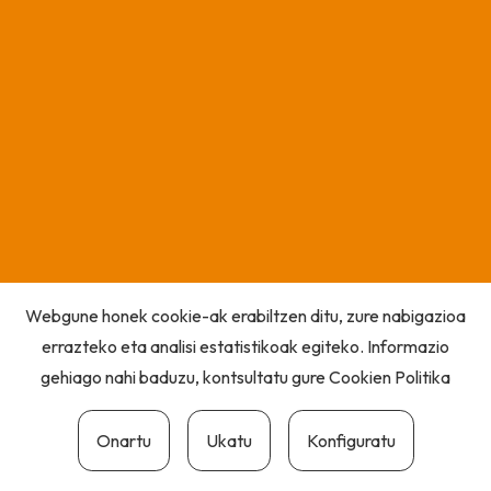
Webgune honek cookie-ak erabiltzen ditu, zure nabigazioa
errazteko eta analisi estatistikoak egiteko. Informazio
gehiago nahi baduzu, kontsultatu gure
Cookien Politika
Onartu
Ukatu
Konfiguratu