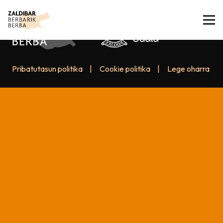
Pribatutasun politika
|
Cookie politika
|
Lege oharra