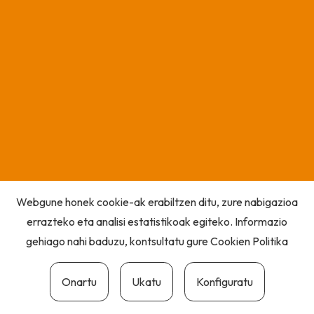
Webgune honek cookie-ak erabiltzen ditu, zure nabigazioa
errazteko eta analisi estatistikoak egiteko. Informazio
gehiago nahi baduzu, kontsultatu gure
Cookien Politika
Onartu
Ukatu
Konfiguratu