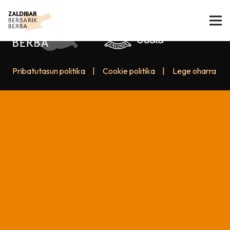
Pribatutasun politika
|
Cookie politika
|
Lege oharra