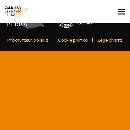
Pribatutasun politika
|
Cookie politika
|
Lege oharra