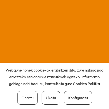
Webgune honek cookie-ak erabiltzen ditu, zure nabigazioa
errazteko eta analisi estatistikoak egiteko. Informazio
gehiago nahi baduzu, kontsultatu gure
Cookien Politika
Onartu
Ukatu
Konfiguratu