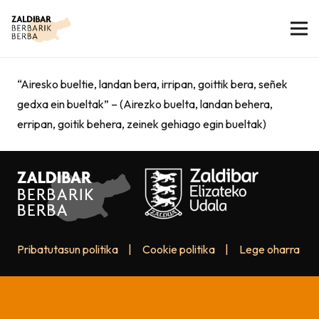
“Airesko bueltie, landan bera, irripan, goittik bera, señek
gedxa ein bueltak” – (Airezko buelta, landan behera,
erripan, goitik behera, zeinek gehiago egin bueltak)
Pribatutasun politika
|
Cookie politika
|
Lege oharra