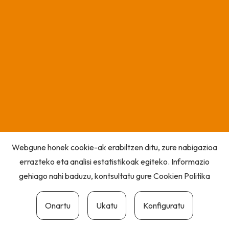
Webgune honek cookie-ak erabiltzen ditu, zure nabigazioa
errazteko eta analisi estatistikoak egiteko. Informazio
gehiago nahi baduzu, kontsultatu gure
Cookien Politika
Onartu
Ukatu
Konfiguratu