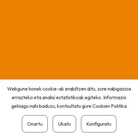
Webgune honek cookie-ak erabiltzen ditu, zure nabigazioa
errazteko eta analisi estatistikoak egiteko. Informazio
gehiago nahi baduzu, kontsultatu gure
Cookien Politika
Onartu
Ukatu
Konfiguratu