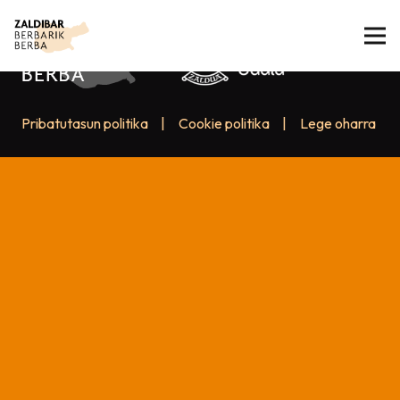
Pribatutasun politika
|
Cookie politika
|
Lege oharra