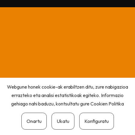
Webgune honek cookie-ak erabiltzen ditu, zure nabigazioa
errazteko eta analisi estatistikoak egiteko. Informazio
gehiago nahi baduzu, kontsultatu gure
Cookien Politika
Onartu
Ukatu
Konfiguratu