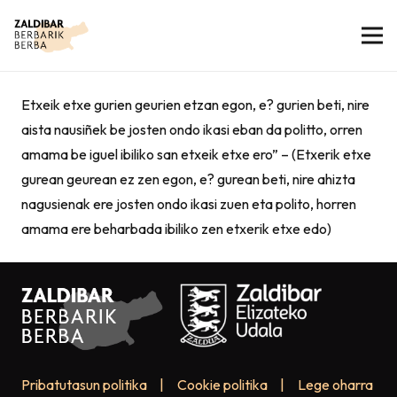
Etxeik etxe gurien geurien etzan egon, e? gurien beti, nire
aista nausiñek be josten ondo ikasi eban da politto, orren
amama be iguel ibiliko san etxeik etxe ero” – (Etxerik etxe
gurean geurean ez zen egon, e? gurean beti, nire ahizta
nagusienak ere josten ondo ikasi zuen eta polito, horren
amama ere beharbada ibiliko zen etxerik etxe edo)
Pribatutasun politika
|
Cookie politika
|
Lege oharra