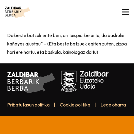
Da beste batzuk eitte ben, ori txispioi be artu, da baskulie,
kañoyas ajustau” – (Eta beste batzuek egiten zuten, zizpa
hori ere hartu, eta baskula, kainoiagaz doitu)
Pribatutasun politika
|
Cookie politika
|
Lege oharra