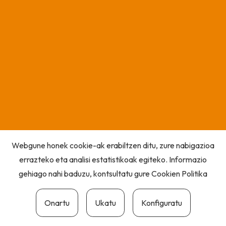
Webgune honek cookie-ak erabiltzen ditu, zure nabigazioa
errazteko eta analisi estatistikoak egiteko. Informazio
gehiago nahi baduzu, kontsultatu gure
Cookien Politika
Onartu
Ukatu
Konfiguratu