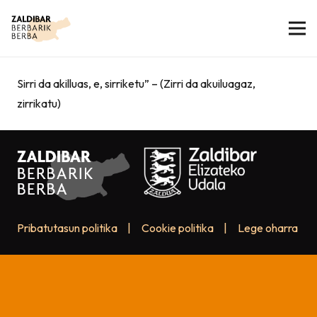
Sirri da akilluas, e, sirriketu” – (Zirri da akuiluagaz,
zirrikatu)
Pribatutasun politika
|
Cookie politika
|
Lege oharra