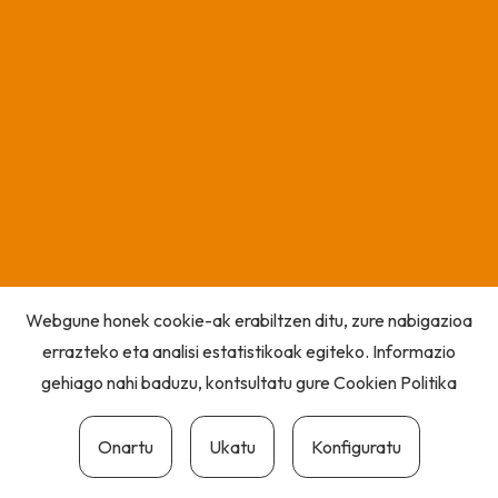
Webgune honek cookie-ak erabiltzen ditu, zure nabigazioa
errazteko eta analisi estatistikoak egiteko. Informazio
gehiago nahi baduzu, kontsultatu gure
Cookien Politika
Onartu
Ukatu
Konfiguratu