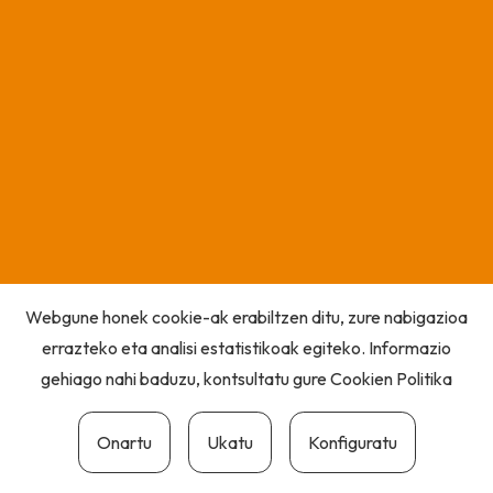
Webgune honek cookie-ak erabiltzen ditu, zure nabigazioa
errazteko eta analisi estatistikoak egiteko. Informazio
gehiago nahi baduzu, kontsultatu gure
Cookien Politika
Onartu
Ukatu
Konfiguratu