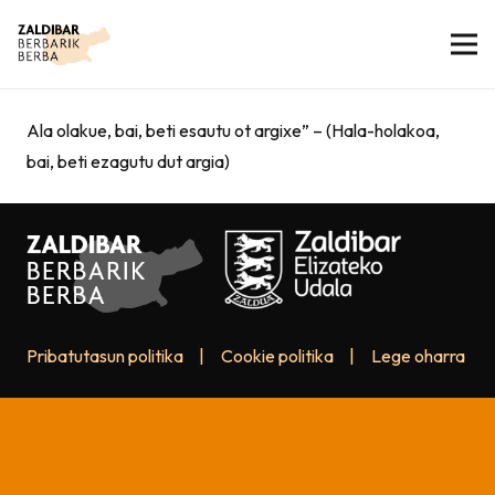
Ala olakue, bai, beti esautu ot argixe” – (Hala-holakoa,
bai, beti ezagutu dut argia)
Pribatutasun politika
|
Cookie politika
|
Lege oharra