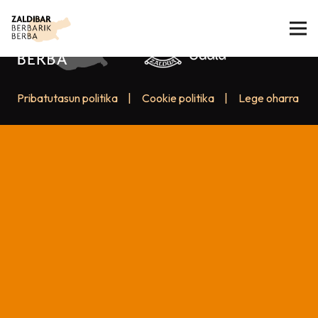
Pribatutasun politika
|
Cookie politika
|
Lege oharra