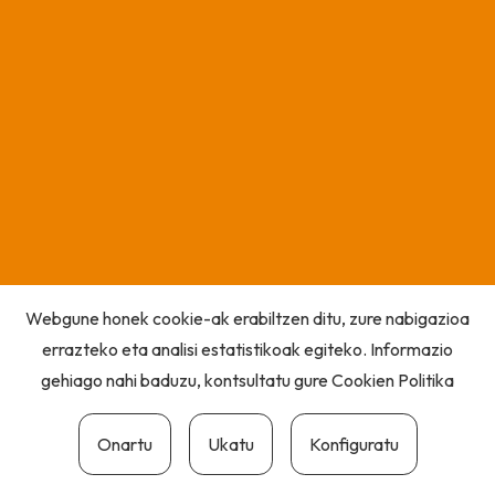
Webgune honek cookie-ak erabiltzen ditu, zure nabigazioa
errazteko eta analisi estatistikoak egiteko. Informazio
gehiago nahi baduzu, kontsultatu gure
Cookien Politika
Onartu
Ukatu
Konfiguratu