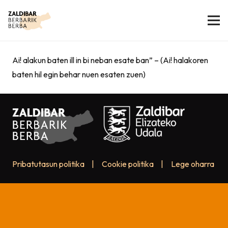
Ai! alakun baten ill in bi neban esate ban” – (Ai! halakoren
baten hil egin behar nuen esaten zuen)
Pribatutasun politika
|
Cookie politika
|
Lege oharra