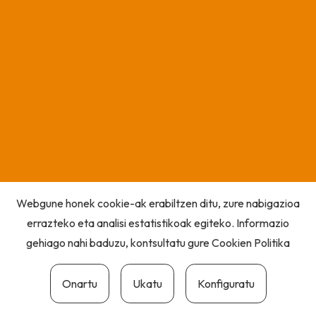
Webgune honek cookie-ak erabiltzen ditu, zure nabigazioa
errazteko eta analisi estatistikoak egiteko. Informazio
gehiago nahi baduzu, kontsultatu gure
Cookien Politika
Onartu
Ukatu
Konfiguratu