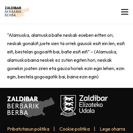
“Alamuska, alamuska bañe neskak eseben eitten ori,
neskak gonakiñ juete sien ta orrek gausok esiñ ein len, esiñ
eiñ, bestelan gogoaitti bai, bañe esiñ eiñ” – (Alamuska,
alamuska baina neskek ez zuten egiten hori, neskak
gonekin joaten ziren eta gauza horiek ezin egin lehen, ezin
egin, bestela gogoagatik bai, baina ezin egin)
Pribatutasun politika
|
Cookie politika
|
Lege oharra