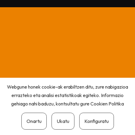
Webgune honek cookie-ak erabiltzen ditu, zure nabigazioa
errazteko eta analisi estatistikoak egiteko. Informazio
gehiago nahi baduzu, kontsultatu gure
Cookien Politika
Onartu
Ukatu
Konfiguratu