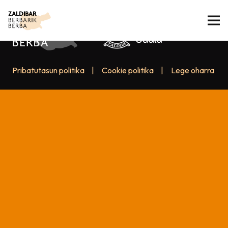
Pribatutasun politika
|
Cookie politika
|
Lege oharra