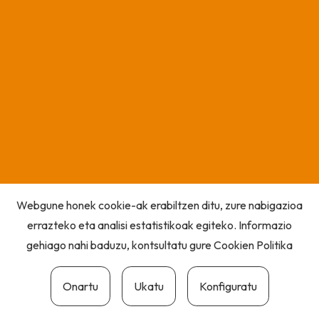
Webgune honek cookie-ak erabiltzen ditu, zure nabigazioa
errazteko eta analisi estatistikoak egiteko. Informazio
gehiago nahi baduzu, kontsultatu gure
Cookien Politika
Onartu
Ukatu
Konfiguratu