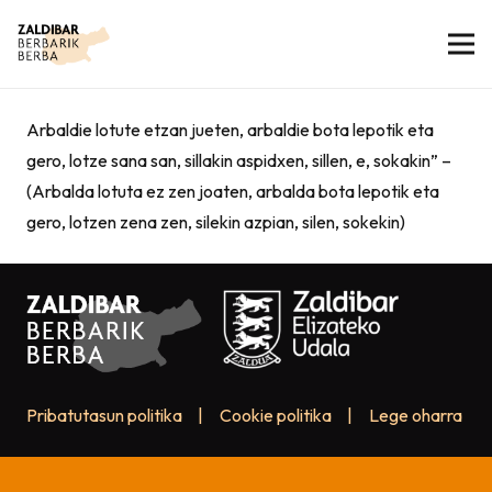
Arbaldie lotute etzan jueten, arbaldie bota lepotik eta
gero, lotze sana san, sillakin aspidxen, sillen, e, sokakin” –
(Arbalda lotuta ez zen joaten, arbalda bota lepotik eta
gero, lotzen zena zen, silekin azpian, silen, sokekin)
Pribatutasun politika
|
Cookie politika
|
Lege oharra