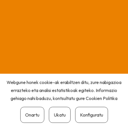
Webgune honek cookie-ak erabiltzen ditu, zure nabigazioa
errazteko eta analisi estatistikoak egiteko. Informazio
gehiago nahi baduzu, kontsultatu gure
Cookien Politika
Onartu
Ukatu
Konfiguratu