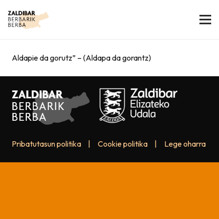
Aldapie da gorutz” – (Aldapa da gorantz)
Pribatutasun politika
|
Cookie politika
|
Lege oharra