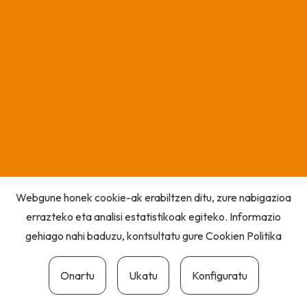
Webgune honek cookie-ak erabiltzen ditu, zure nabigazioa
errazteko eta analisi estatistikoak egiteko. Informazio
gehiago nahi baduzu, kontsultatu gure
Cookien Politika
Onartu
Ukatu
Konfiguratu