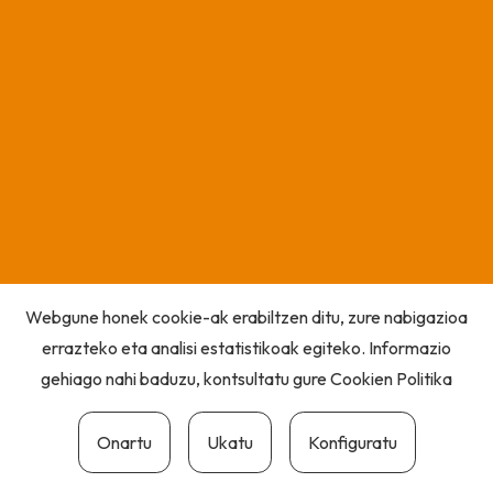
Webgune honek cookie-ak erabiltzen ditu, zure nabigazioa
errazteko eta analisi estatistikoak egiteko. Informazio
gehiago nahi baduzu, kontsultatu gure
Cookien Politika
Onartu
Ukatu
Konfiguratu