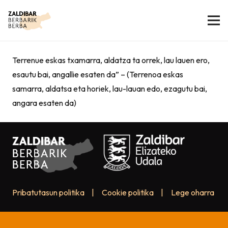
Terrenue eskas txamarra, aldatza ta orrek, lau lauen ero,
esautu bai, angallie esaten da” – (Terrenoa eskas
samarra, aldatsa eta horiek, lau-lauan edo, ezagutu bai,
angara esaten da)
Pribatutasun politika
|
Cookie politika
|
Lege oharra