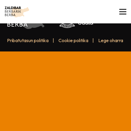
Pribatutasun politika
|
Cookie politika
|
Lege oharra