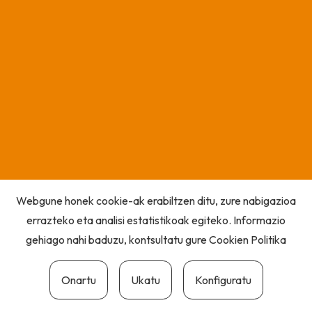
Webgune honek cookie-ak erabiltzen ditu, zure nabigazioa
errazteko eta analisi estatistikoak egiteko. Informazio
gehiago nahi baduzu, kontsultatu gure
Cookien Politika
Onartu
Ukatu
Konfiguratu