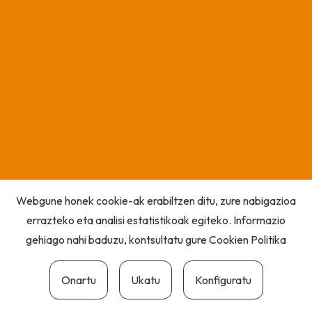
Webgune honek cookie-ak erabiltzen ditu, zure nabigazioa
errazteko eta analisi estatistikoak egiteko. Informazio
gehiago nahi baduzu, kontsultatu gure
Cookien Politika
Onartu
Ukatu
Konfiguratu