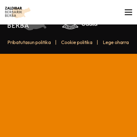
Pribatutasun politika
|
Cookie politika
|
Lege oharra