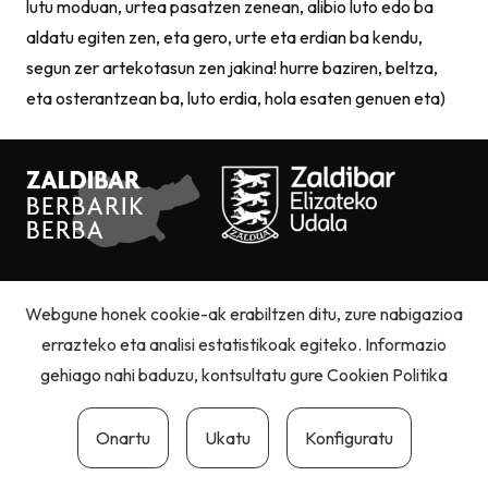
lutu moduan, urtea pasatzen zenean, alibio luto edo ba
aldatu egiten zen, eta gero, urte eta erdian ba kendu,
segun zer artekotasun zen jakina! hurre baziren, beltza,
eta osterantzean ba, luto erdia, hola esaten genuen eta)
Pribatutasun politika
|
Cookie politika
|
Lege oharra
Webgune honek cookie-ak erabiltzen ditu, zure nabigazioa
errazteko eta analisi estatistikoak egiteko. Informazio
gehiago nahi baduzu, kontsultatu gure
Cookien Politika
Onartu
Ukatu
Konfiguratu