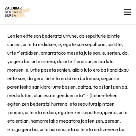
Len len eitte san bederatzi urrune, da sepulturie ipintte
sanien, urte ta erdidxen, e, egote san sepulturie, ipiñitte,
urte t´erdidxen, amarratako meseta jute san, e, serien, da,
ya gero ba, urte urrena, da urte t´erdi sanien ba lutu
moruen, e, urtie paseta sanien, alibio luto ero ba kanbidxau
eitte san, da gero, urte ta erdidxen ba kendu, segun se
parentesko san klaro! urre basien, baltza, ta ostantzien ba,
medio lutue, olan esate genduen eta” – (Lehen-lehen
egiten zen bederatzi hurrena, eta sepultura ipintzen
zenean, urte eta erdian, egoten zen sepultura, ipinita, urte
eta erdian, hamarretako mezatara joaten zen, zerean,
eta, ja gero ba, urte hurrena, eta urte eta erdi zenean ba