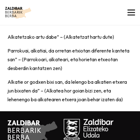
Alkatetzako artu dabe” – (Alkatetzat hartu dute)
Parrokuai, alkatiai, da orretan etxiotan diferente kanteta
san” – (Parrokoari, alkateari, eta horietan etxeotan
desberdin kantatzen zen)
Alkatie or godxen bixi san, da lelengo ba alkatien etxera
jun bixaten da” – (Alkatea hor goian bizi zen, eta
lehenengo ba alkatearen etxera joan behar izaten da)