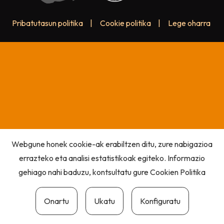
Pribatutasun politika
|
Cookie politika
|
Lege oharra
Webgune honek cookie-ak erabiltzen ditu, zure nabigazioa
errazteko eta analisi estatistikoak egiteko. Informazio
gehiago nahi baduzu, kontsultatu gure
Cookien Politika
Onartu
Ukatu
Konfiguratu