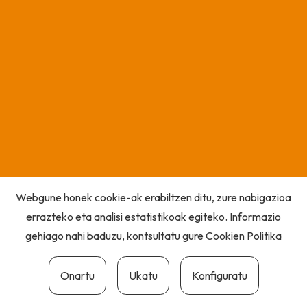
Webgune honek cookie-ak erabiltzen ditu, zure nabigazioa
errazteko eta analisi estatistikoak egiteko. Informazio
gehiago nahi baduzu, kontsultatu gure
Cookien Politika
Onartu
Ukatu
Konfiguratu