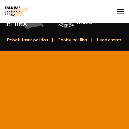
Pribatutasun politika
|
Cookie politika
|
Lege oharra