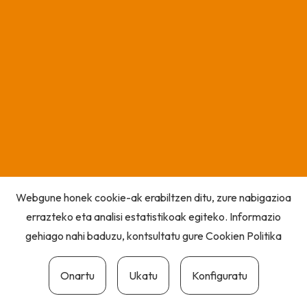
Webgune honek cookie-ak erabiltzen ditu, zure nabigazioa
errazteko eta analisi estatistikoak egiteko. Informazio
gehiago nahi baduzu, kontsultatu gure
Cookien Politika
Onartu
Ukatu
Konfiguratu