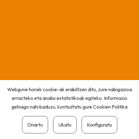
Webgune honek cookie-ak erabiltzen ditu, zure nabigazioa
errazteko eta analisi estatistikoak egiteko. Informazio
gehiago nahi baduzu, kontsultatu gure
Cookien Politika
Onartu
Ukatu
Konfiguratu