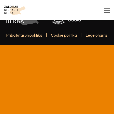
Pribatutasun politika
|
Cookie politika
|
Lege oharra