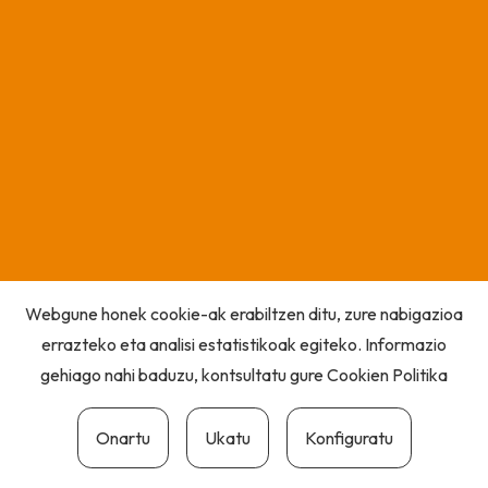
Webgune honek cookie-ak erabiltzen ditu, zure nabigazioa
errazteko eta analisi estatistikoak egiteko. Informazio
gehiago nahi baduzu, kontsultatu gure
Cookien Politika
Onartu
Ukatu
Konfiguratu