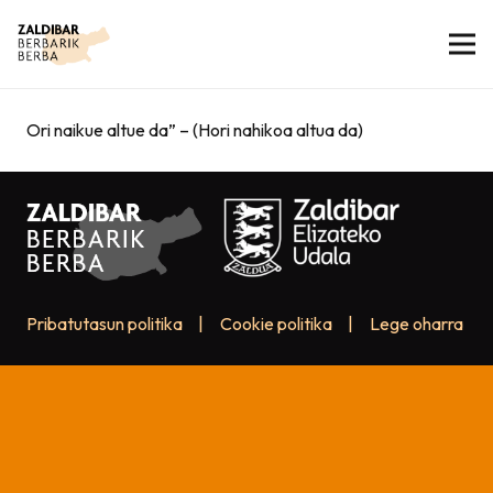
Ori naikue altue da” – (Hori nahikoa altua da)
Pribatutasun politika
|
Cookie politika
|
Lege oharra