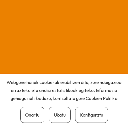
Webgune honek cookie-ak erabiltzen ditu, zure nabigazioa
errazteko eta analisi estatistikoak egiteko. Informazio
gehiago nahi baduzu, kontsultatu gure
Cookien Politika
Onartu
Ukatu
Konfiguratu