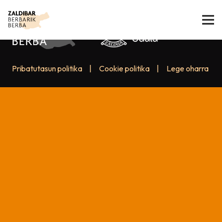
Pribatutasun politika
|
Cookie politika
|
Lege oharra