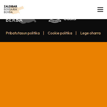
Pribatutasun politika
|
Cookie politika
|
Lege oharra