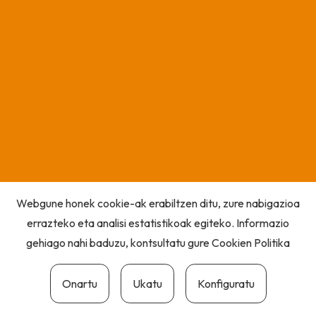
Webgune honek cookie-ak erabiltzen ditu, zure nabigazioa
errazteko eta analisi estatistikoak egiteko. Informazio
gehiago nahi baduzu, kontsultatu gure
Cookien Politika
Onartu
Ukatu
Konfiguratu