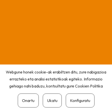
Webgune honek cookie-ak erabiltzen ditu, zure nabigazioa
errazteko eta analisi estatistikoak egiteko. Informazio
gehiago nahi baduzu, kontsultatu gure
Cookien Politika
Onartu
Ukatu
Konfiguratu