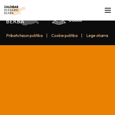
Pribatutasun politika
|
Cookie politika
|
Lege oharra