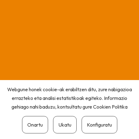
Webgune honek cookie-ak erabiltzen ditu, zure nabigazioa
errazteko eta analisi estatistikoak egiteko. Informazio
gehiago nahi baduzu, kontsultatu gure
Cookien Politika
Onartu
Ukatu
Konfiguratu