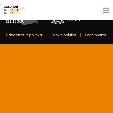
Pribatutasun politika
|
Cookie politika
|
Lege oharra