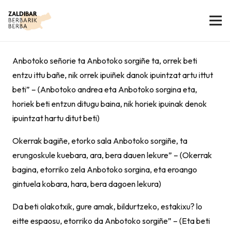
Anbotoko señorie ta Anbotoko sorgiñe ta, orrek beti
entzu ittu bañe, nik orrek ipuiñek danok ipuintzat artu ittut
beti” – (Anbotoko andrea eta Anbotoko sorgina eta,
horiek beti entzun ditugu baina, nik horiek ipuinak denok
ipuintzat hartu ditut beti)
Okerrak bagiñe, etorko sala Anbotoko sorgiñe, ta
erungoskule kuebara, ara, bera dauen lekure” – (Okerrak
bagina, etorriko zela Anbotoko sorgina, eta eroango
gintuela kobara, hara, bera dagoen lekura)
Da beti olakotxik, gure amak, bildurtzeko, estakixu? lo
eitte espaosu, etorriko da Anbotoko sorgiñe” – (Eta beti