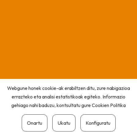
Webgune honek cookie-ak erabiltzen ditu, zure nabigazioa
errazteko eta analisi estatistikoak egiteko. Informazio
gehiago nahi baduzu, kontsultatu gure
Cookien Politika
Onartu
Ukatu
Konfiguratu