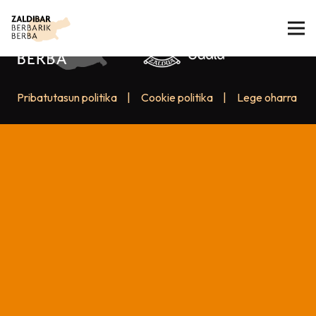
Pribatutasun politika
|
Cookie politika
|
Lege oharra