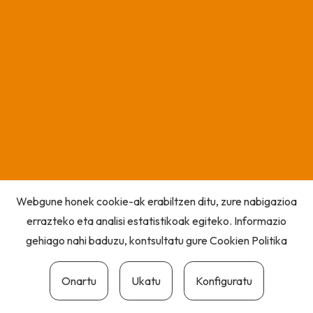
Webgune honek cookie-ak erabiltzen ditu, zure nabigazioa
errazteko eta analisi estatistikoak egiteko. Informazio
gehiago nahi baduzu, kontsultatu gure
Cookien Politika
Onartu
Ukatu
Konfiguratu