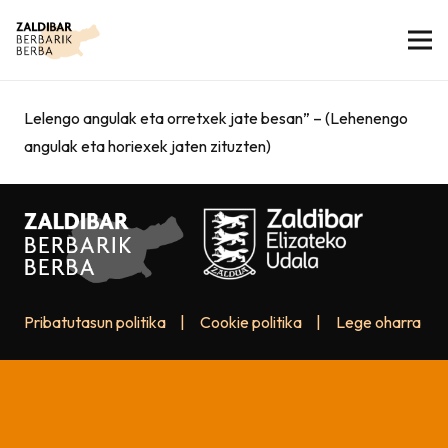
Lelengo angulak eta orretxek jate besan” – (Lehenengo
angulak eta horiexek jaten zituzten)
Pribatutasun politika
|
Cookie politika
|
Lege oharra