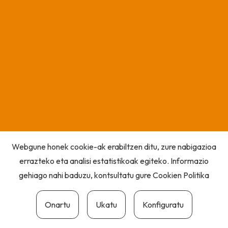
Webgune honek cookie-ak erabiltzen ditu, zure nabigazioa
errazteko eta analisi estatistikoak egiteko. Informazio
gehiago nahi baduzu, kontsultatu gure
Cookien Politika
Onartu
Ukatu
Konfiguratu