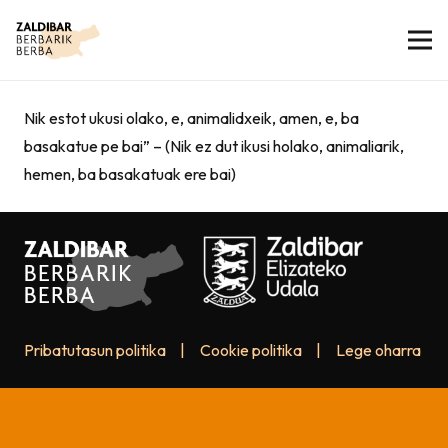
Nik estot ukusi olako, e, animalidxeik, amen, e, ba
basakatue pe bai” – (Nik ez dut ikusi holako, animaliarik,
hemen, ba basakatuak ere bai)
Pribatutasun politika
|
Cookie politika
|
Lege oharra