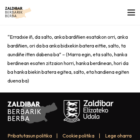
“Erradxie iñ, da salto, anka bardiñien esatakon orri, anka
bardiñien, ori da ba anka bidxekin batera eittie, salto, ta
aundiñe itten dabena ba” – (Marra egin, eta salto, hanka
berdinean esaten zitzaion horri, hanka berdinean, hori da
ba hanka biekin batera egitea, salto, eta handiena egiten
duena ba)
Pribatutasun politika
|
Cookie politika
|
Lege oharra