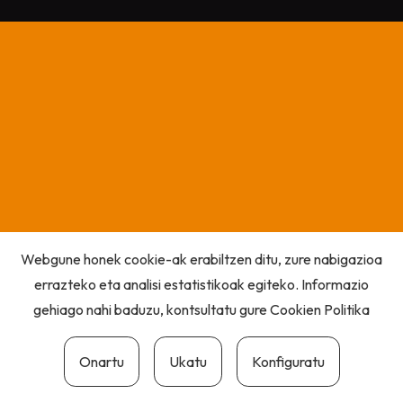
Webgune honek cookie-ak erabiltzen ditu, zure nabigazioa
errazteko eta analisi estatistikoak egiteko. Informazio
gehiago nahi baduzu, kontsultatu gure
Cookien Politika
Onartu
Ukatu
Konfiguratu