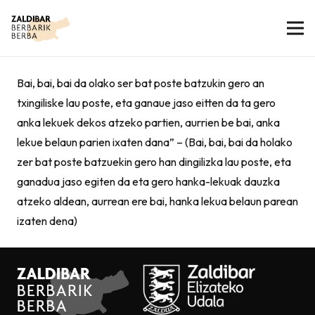
Bai, bai, bai da olako ser bat poste batzukin gero an
txingiliske lau poste, eta ganaue jaso eitten da ta gero
anka lekuek dekos atzeko partien, aurrien be bai, anka
lekue belaun parien ixaten dana” – (Bai, bai, bai da holako
zer bat poste batzuekin gero han dingilizka lau poste, eta
ganadua jaso egiten da eta gero hanka-lekuak dauzka
atzeko aldean, aurrean ere bai, hanka lekua belaun parean
izaten dena)