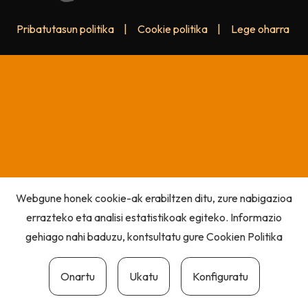
Pribatutasun politika
|
Cookie politika
|
Lege oharra
Webgune honek cookie-ak erabiltzen ditu, zure nabigazioa
errazteko eta analisi estatistikoak egiteko. Informazio
gehiago nahi baduzu, kontsultatu gure
Cookien Politika
Onartu
Ukatu
Konfiguratu