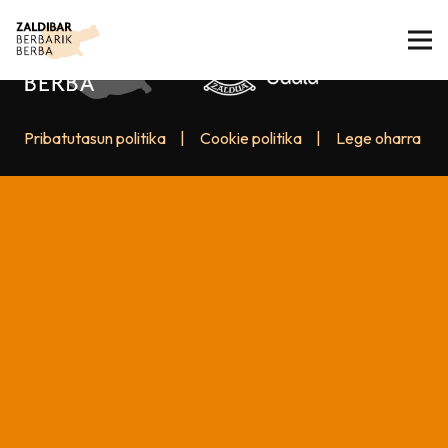
Pribatutasun politika
|
Cookie politika
|
Lege oharra