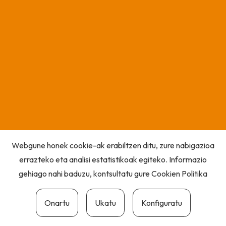
Webgune honek cookie-ak erabiltzen ditu, zure nabigazioa
errazteko eta analisi estatistikoak egiteko. Informazio
gehiago nahi baduzu, kontsultatu gure
Cookien Politika
Onartu
Ukatu
Konfiguratu