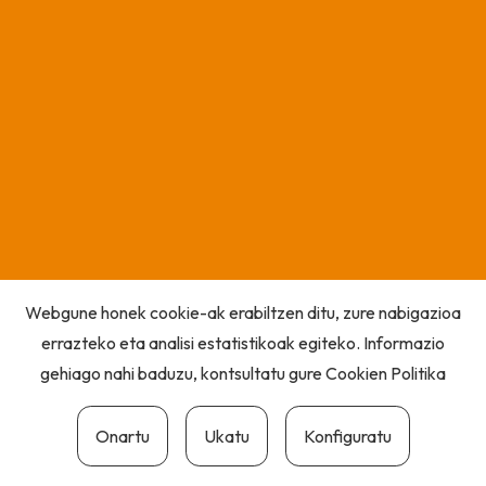
Webgune honek cookie-ak erabiltzen ditu, zure nabigazioa
errazteko eta analisi estatistikoak egiteko. Informazio
gehiago nahi baduzu, kontsultatu gure
Cookien Politika
Onartu
Ukatu
Konfiguratu