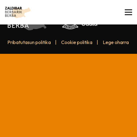
Pribatutasun politika
|
Cookie politika
|
Lege oharra