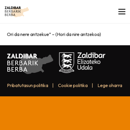
Ori da nere antzekue” – (Hori da nire antzekoa)
Pribatutasun politika
|
Cookie politika
|
Lege oharra