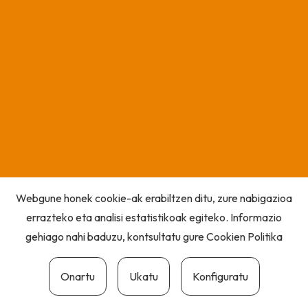
Webgune honek cookie-ak erabiltzen ditu, zure nabigazioa
errazteko eta analisi estatistikoak egiteko. Informazio
gehiago nahi baduzu, kontsultatu gure
Cookien Politika
Onartu
Ukatu
Konfiguratu