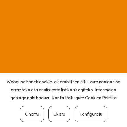
Webgune honek cookie-ak erabiltzen ditu, zure nabigazioa
errazteko eta analisi estatistikoak egiteko. Informazio
gehiago nahi baduzu, kontsultatu gure
Cookien Politika
Onartu
Ukatu
Konfiguratu