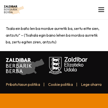
Txala ein baño len ba mordue aurretik ba, sertu eitte sien,
antzutu” – (Txahala egin baino lehen ba mordoa aurretik
ba, zertu egiten ziren, antzutu)
Pribatutasun politika
|
Cookie politika
|
Lege oharra