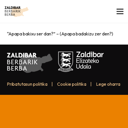
“Apapa bakixu ser dan?” – (Apapa badakizu zer den?)
Pribatutasun politika
|
Cookie politika
|
Lege oharra