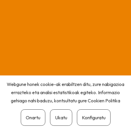
Webgune honek cookie-ak erabiltzen ditu, zure nabigazioa
errazteko eta analisi estatistikoak egiteko. Informazio
gehiago nahi baduzu, kontsultatu gure
Cookien Politika
Onartu
Ukatu
Konfiguratu