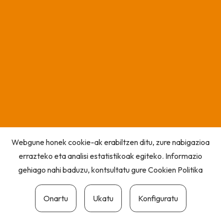
Webgune honek cookie-ak erabiltzen ditu, zure nabigazioa
errazteko eta analisi estatistikoak egiteko. Informazio
gehiago nahi baduzu, kontsultatu gure
Cookien Politika
Onartu
Ukatu
Konfiguratu