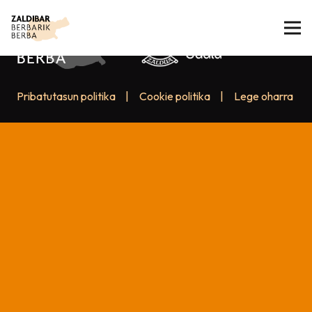
Pribatutasun politika
|
Cookie politika
|
Lege oharra